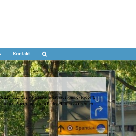
orf
s
Kontakt
e 220, 322, X33 – Haltestelle Rathaus Reinickendorf),
ränkungen, Sperrungen und Parkverboten zu rechnen