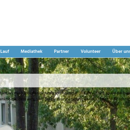
4. Halbmarathon Berlin-Reinickend
3. September 2023
lbmarathon | 10 km-Lauf | 5 km-Lauf | Kinderläufe
 Lauf
Mediathek
Partner
Volunteer
Über un
en wir euch die öffentlichen Verkehrsmittel (U-Bahn Linie 8 sowie die Buss
denkt bitte, dass aufgrund der Laufveranstaltung ab 06:30 Uhr mit Einsch