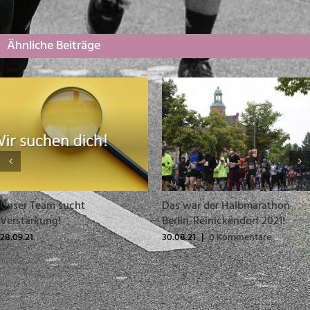
Ähnliche Beiträge
Unser Team sucht
Das war der Halbmarathon
Verstärkung!
Berlin-Reinickendorf 2021!
28.09.21
30.08.21
|
0 Kommentare