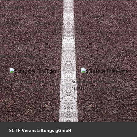
Project URL:
View Project
Copyright:
From Creattica
Ähnliche Projekte
Donec Ore Turis Eget
Suspende Phara Urna
31.07.12
|
0 Kommentare
31.07.12
|
0 Kommentare
SC TF Veranstaltungs gGmbH