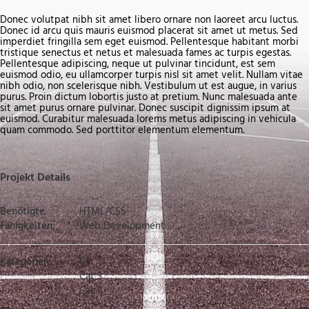
Donec volutpat nibh sit amet libero ornare non laoreet arcu luctus.
Donec id arcu quis mauris euismod placerat sit amet ut metus. Sed
imperdiet fringilla sem eget euismod. Pellentesque habitant morbi
tristique senectus et netus et malesuada fames ac turpis egestas.
Pellentesque adipiscing, neque ut pulvinar tincidunt, est sem
euismod odio, eu ullamcorper turpis nisl sit amet velit. Nullam vitae
nibh odio, non scelerisque nibh. Vestibulum ut est augue, in varius
purus. Proin dictum lobortis justo at pretium. Nunc malesuada ante
sit amet purus ornare pulvinar. Donec suscipit dignissim ipsum at
euismod. Curabitur malesuada lorems metus adipiscing in vehicula
quam commodo. Sed porttitor elementum elementum.
Projekt Details
Benötigte
HTML/CSS
Fähigkeiten:
Web Development
Kategorien:
Cat 1
Cat 3
Cat 4