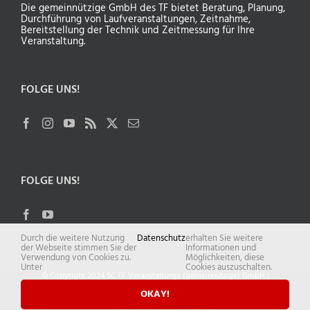
Die gemeinnützige GmbH des TF bietet Beratung, Planung,
Durchführung von Laufveranstaltungen, Zeitnahme,
Bereitstellung der Technik und Zeitmessung für Ihre
Veranstaltung.
FOLGE UNS!
FOLGE UNS!
Durch die weitere Nutzung
Datenschutz
erhalten Sie weitere
der Webseite stimmen Sie der
Informationen und
Verwendung von Cookies zu.
Möglichkeiten, diese
Unter
Cookies auszuschalten.
© Copyright 2024 SC TF Veranstaltungs (gemeinnützige) GmbH |
Datenschutz
|
Impressum
OKAY!
Facebook
Instagram
YouTube
Strava