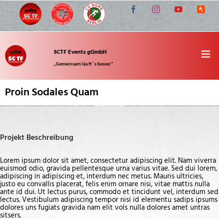
Zum
Facebook
Instagram
YouTube
Strava
Inhalt
springen
SCTF Events gGmbH
„Gemeinsam läuft´s besser“
Proin Sodales Quam
Projekt Beschreibung
Lorem ipsum dolor sit amet, consectetur adipiscing elit. Nam viverra
euismod odio, gravida pellentesque urna varius vitae. Sed dui lorem,
adipiscing in adipiscing et, interdum nec metus. Mauris ultricies,
justo eu convallis placerat, felis enim ornare nisi, vitae mattis nulla
ante id dui. Ut lectus purus, commodo et tincidunt vel, interdum sed
lectus. Vestibulum adipiscing tempor nisi id elementu sadips ipsums
dolores uns fugiats gravida nam elit vols nulla dolores amet untras
sitsers.