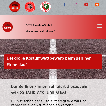
Zum
Facebook
Instagram
YouTube
Strava
Inhalt
springen
SCTF Events gGmbH
„Gemeinsam läuft´s besser“
Der große Kostümwettbewerb beim Berliner
Firmenlauf
Der Berliner Firmenlauf feiert dieses Jahr
sein 20-JÄHRIGES JUBILÄUM!
Du bist schon genau so aufgeregt wie wir und
kannst es auch kaum noch abwarten?