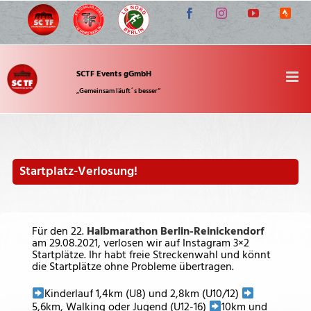
Zum
Facebook
Instagram
YouTube
Strava
Inhalt
springen
SCTF Events gGmbH
„Gemeinsam läuft´s besser“
Startplatz-Verlosung!
Für den 22.
Halbmarathon Berlin-Reinickendorf
am 29.08.2021, verlosen wir auf Instagram 3×2
Startplätze. Ihr habt freie Streckenwahl und könnt
die Startplätze ohne Probleme übertragen.
Kinderlauf 1,4km (U8) und 2,8km (U10/12)
5,6km, Walking oder Jugend (U12-16)
10km und