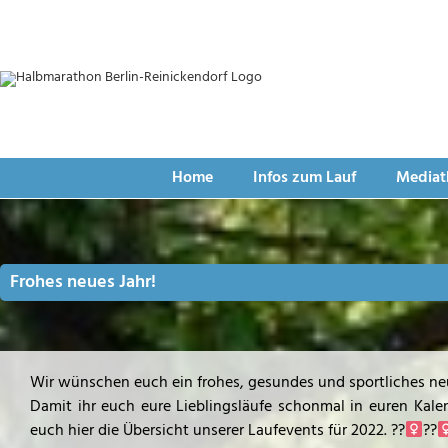
Zum
24. Halbma
Inhalt
springen
03. Septembe
Halbmarathon | 10 km-
Home
Infos zum Lauf
Mediat
Frohes neues Jahr!
Wir wünschen euch ein frohes, gesundes und sportliches neu
Damit ihr euch eure Lieblingsläufe schonmal in euren Kale
euch hier die Übersicht unserer Laufevents für 2022. ??‍
??‍